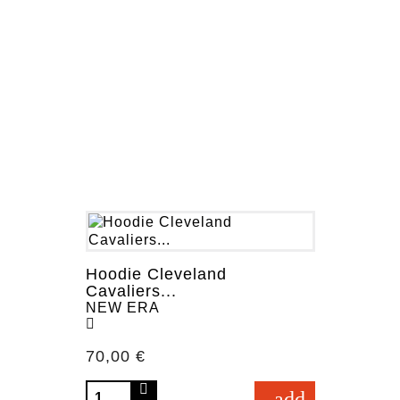
Hoodie Cleveland
Cavaliers...
NEW ERA
Prezzo
70,00 €
add_shopping_