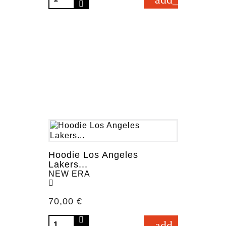
Hoodie Los Angeles
Lakers...
NEW ERA
Prezzo
70,00 €
add_shopping_