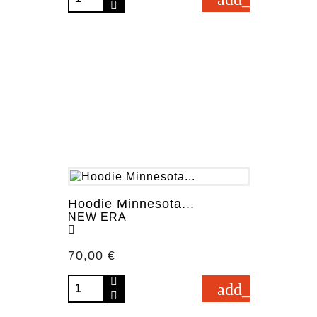
Hoodie Minnesota...
NEW ERA
Prezzo
70,00 €
add_shopping_