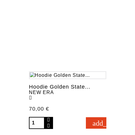
Hoodie Golden State...
NEW ERA
Prezzo
70,00 €
add_shopping_