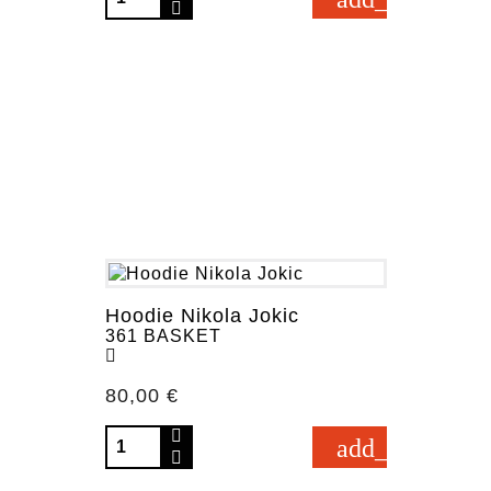
Hoodie Nikola Jokic
361 BASKET
Prezzo
80,00 €
add_shopping_