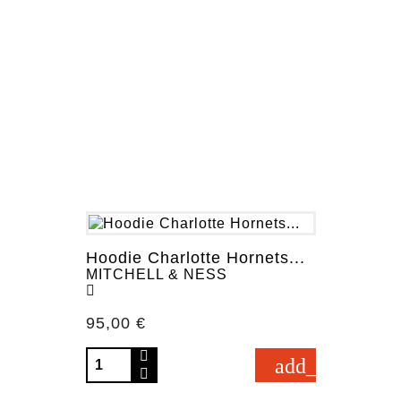
Hoodie Charlotte Hornets...
MITCHELL & NESS
Prezzo
95,00 €
add_shopping_