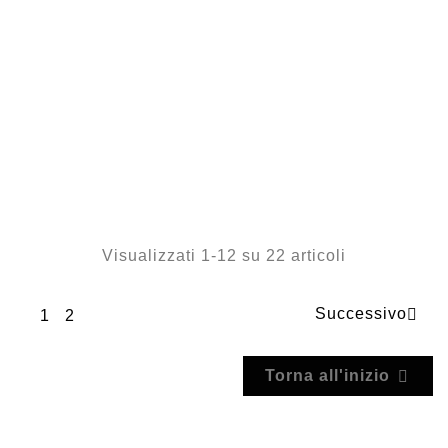
Visualizzati 1-12 su 22 articoli
Successivo

1
2
Torna all'inizio
