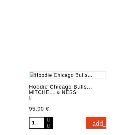
Hoodie Chicago Bulls...
MITCHELL & NESS
Prezzo
95,00 €
add_shopping_