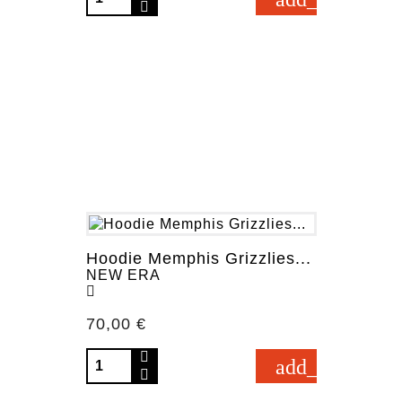
Hoodie Memphis Grizzlies...
NEW ERA
Prezzo
70,00 €
add_shopping_