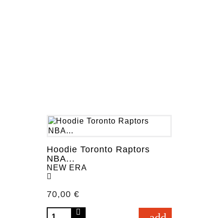
Hoodie Toronto Raptors
NBA...
NEW ERA
Prezzo
70,00 €
add_shopping_