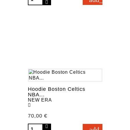
Hoodie Boston Celtics
NBA...
NEW ERA
Prezzo
70,00 €
add_shopping_