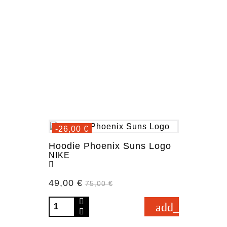
-26,00 €
Hoodie Phoenix Suns Logo
NIKE
Prezzo
49,00 €
Prezzo base
75,00 €
add_shopping_