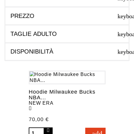
PREZZO
keybo
TAGLIE ADULTO
keybo
DISPONIBILITÀ
keybo
Hoodie Milwaukee Bucks
NBA...
NEW ERA
Prezzo
70,00 €
add_shopping_