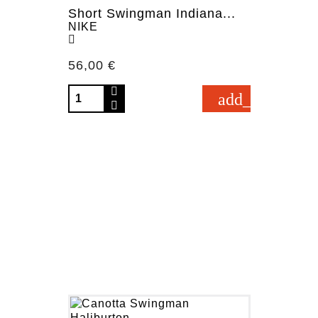
Short Swingman Indiana...
NIKE
Prezzo
56,00 €
add_shopping_