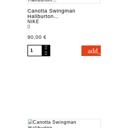
Canotta Swingman
Haliburton...
NIKE
Prezzo
90,00 €
add_shopping_