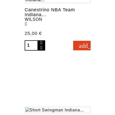
Canestrino NBA Team
Indiana...
WILSON
Prezzo
25,00 €
add_shopping_