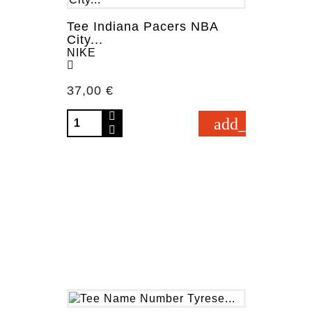
Tee Indiana Pacers NBA
City...
NIKE
Prezzo
37,00 €
add_shopping_