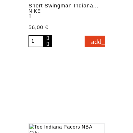
Short Swingman Indiana...
NIKE
Prezzo
56,00 €
add_shopping_