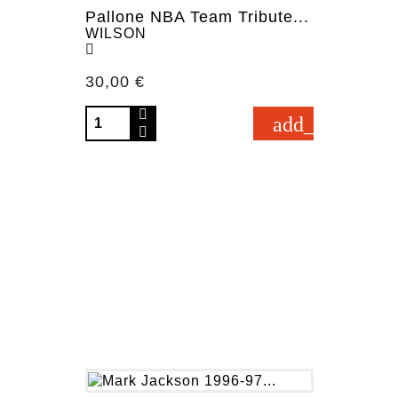
Pallone NBA Team Tribute...
WILSON
Prezzo
30,00 €
add_shopping_