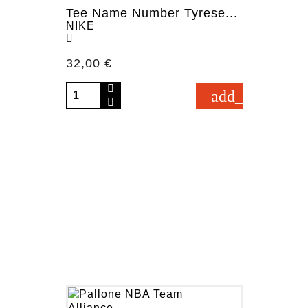
Tee Name Number Tyrese...
NIKE
Prezzo
32,00 €
add_shopping_