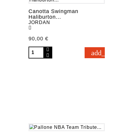
Canotta Swingman
Haliburton...
JORDAN
Prezzo
90,00 €
add_shopping_