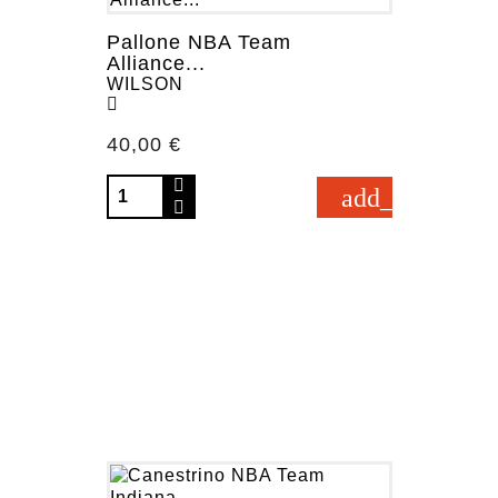
Pallone NBA Team
Alliance...
WILSON
Prezzo
40,00 €
add_shopping_