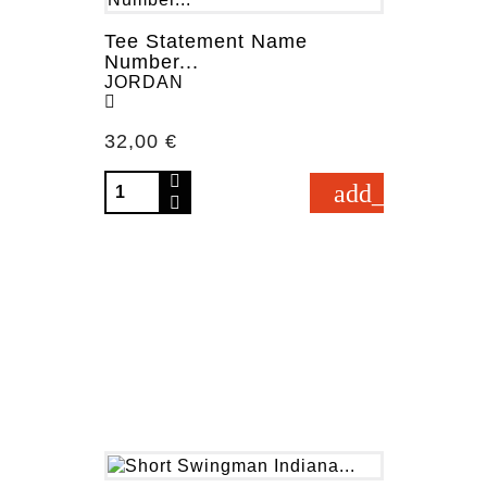
Tee Statement Name
Number...
JORDAN
Prezzo
32,00 €
add_shopping_