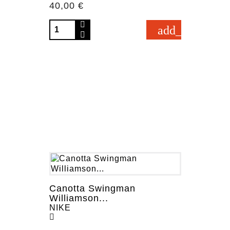
Prezzo
40,00 €
add_shopping_
Canotta Swingman
Williamson...
NIKE