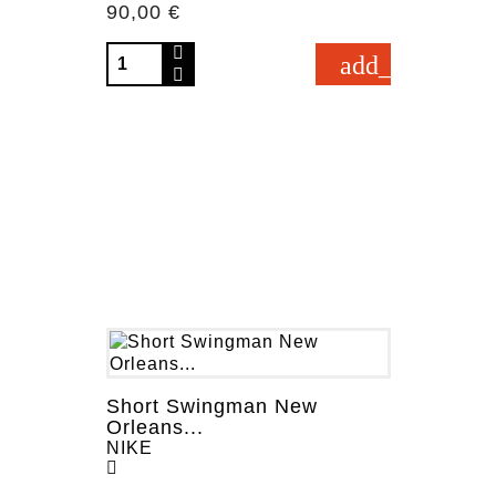
Prezzo
90,00 €
add_shopping_
Short Swingman New
Orleans...
NIKE