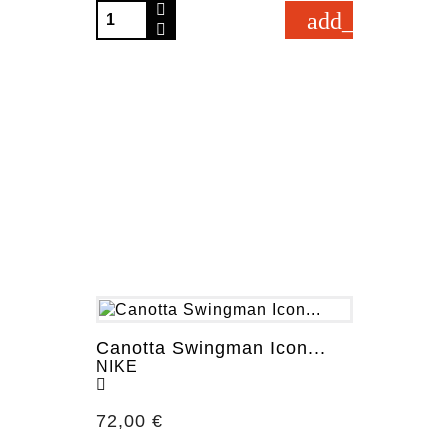
add_shopping_
Canotta Swingman Icon...
NIKE
Prezzo
72,00 €