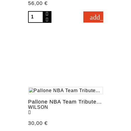
Prezzo
56,00 €
add_shopping_
Pallone NBA Team Tribute...
WILSON
Prezzo
30,00 €