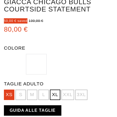
GIACCA CHICAGO BULLS
COURTSIDE STATEMENT
50,00 € saved
130,00 €
80,00 €
COLORE
BLACK
RED
TAGLIE ADULTO
XS
S
M
L
XL
XXL
3XL
GUIDA ALLE TAGLIE