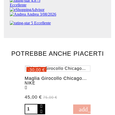
POTREBBE ANCHE PIACERTI
-30,00 €
Maglia Girocollo Chicago...
NIKE
Prezzo
45,00 €
Prezzo base
75,00 €
add_shopping_