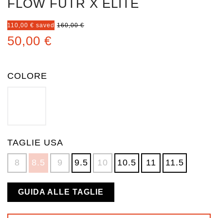
FLOW FUTR X ELITE
110,00 € saved
160,00 €
50,00 €
COLORE
BLACK / PINK
ROYAL / WHITE
YELLOW / WHITE
TAGLIE USA
8
8.5
9
9.5
10
10.5
11
11.5
GUIDA ALLE TAGLIE