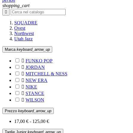
person
shopping_cart

SQUADRE
Ovest
Northwest
Utah Jazz
Marca
keyboard_arrow_up

FUNKO POP

JORDAN

MITCHELL & NESS

NEW ERA

NIKE

STANCE

WILSON
Prezzo
keyboard_arrow_up
17,00 € - 125,00 €
Taglie Junior
keyboard_arrow_up