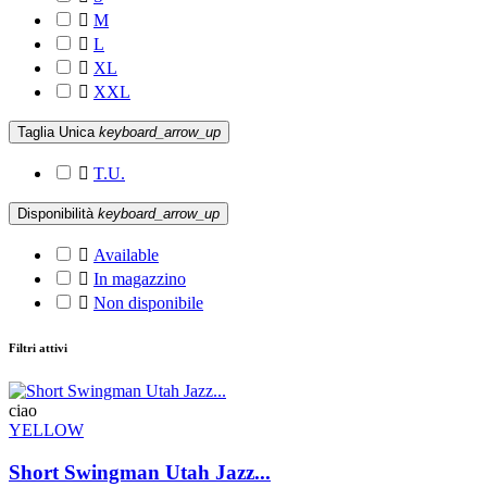

M

L

XL

XXL
Taglia Unica
keyboard_arrow_up

T.U.
Disponibilità
keyboard_arrow_up

Available

In magazzino

Non disponibile
Filtri attivi
ciao
YELLOW
Short Swingman Utah Jazz...