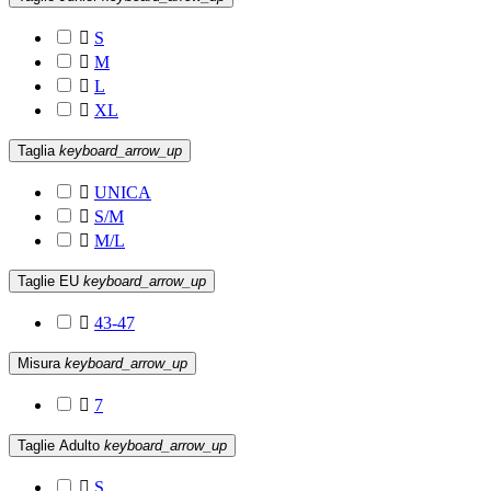

S

M

L

XL
Taglia
keyboard_arrow_up

UNICA

S/M

M/L
Taglie EU
keyboard_arrow_up

43-47
Misura
keyboard_arrow_up

7
Taglie Adulto
keyboard_arrow_up

S