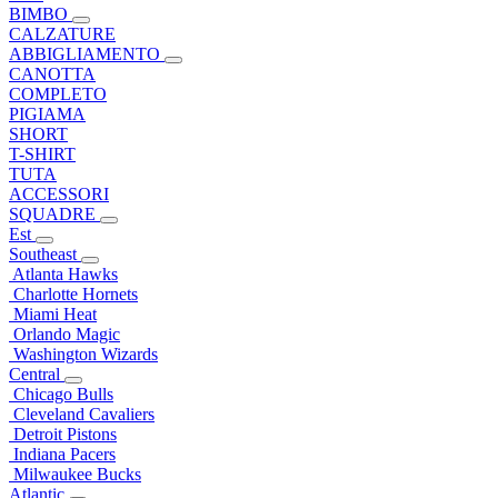
BIMBO
CALZATURE
ABBIGLIAMENTO
CANOTTA
COMPLETO
PIGIAMA
SHORT
T-SHIRT
TUTA
ACCESSORI
SQUADRE
Est
Southeast
Atlanta Hawks
Charlotte Hornets
Miami Heat
Orlando Magic
Washington Wizards
Central
Chicago Bulls
Cleveland Cavaliers
Detroit Pistons
Indiana Pacers
Milwaukee Bucks
Atlantic