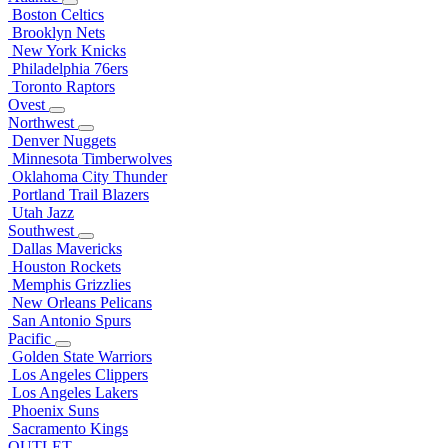
Boston Celtics
Brooklyn Nets
New York Knicks
Philadelphia 76ers
Toronto Raptors
Ovest
Northwest
Denver Nuggets
Minnesota Timberwolves
Oklahoma City Thunder
Portland Trail Blazers
Utah Jazz
Southwest
Dallas Mavericks
Houston Rockets
Memphis Grizzlies
New Orleans Pelicans
San Antonio Spurs
Pacific
Golden State Warriors
Los Angeles Clippers
Los Angeles Lakers
Phoenix Suns
Sacramento Kings
OUTLET