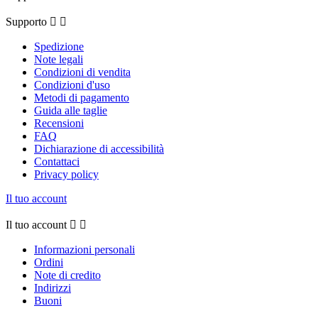
Supporto


Spedizione
Note legali
Condizioni di vendita
Condizioni d'uso
Metodi di pagamento
Guida alle taglie
Recensioni
FAQ
Dichiarazione di accessibilità
Contattaci
Privacy policy
Il tuo account
Il tuo account


Informazioni personali
Ordini
Note di credito
Indirizzi
Buoni